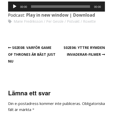
Ljudspelare
00:00
00:00
Podcast:
Play in new window
|
Download
Marie Fredriksson
Per Gessle
Pistvakt
Roxette
S02E08: VARFÖR GAME
S02E06: YTTRE RYMDEN
OF THRONES ÄR BÄST JUST
INVADERAR-FILMER
NU
Lämna ett svar
Din e-postadress kommer inte publiceras.
Obligatoriska
fält är märkta
*