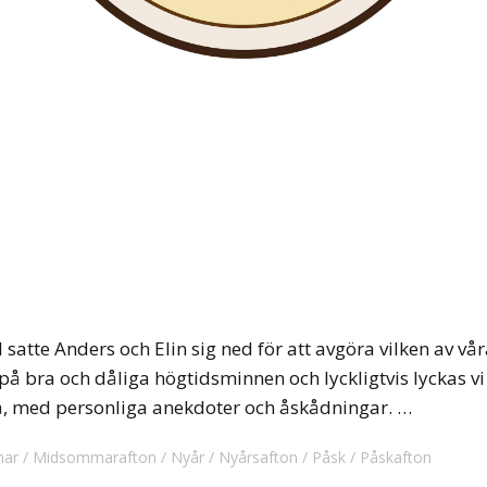
l satte Anders och Elin sig ned för att avgöra vilken av v
 på bra och dåliga högtidsminnen och lyckligtvis lyckas v
å, med personliga anekdoter och åskådningar. …
ar
Midsommarafton
Nyår
Nyårsafton
Påsk
Påskafton