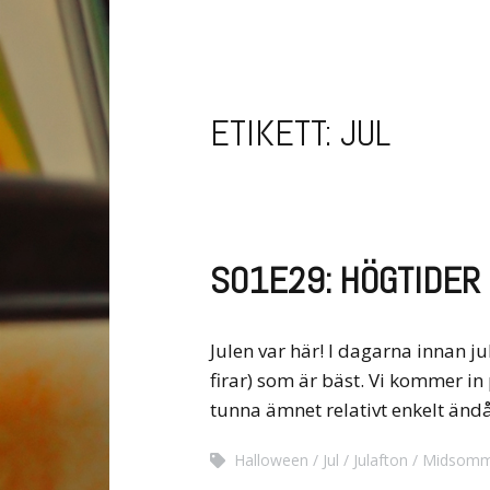
ETIKETT:
JUL
S01E29: HÖGTIDER
Julen var här! I dagarna innan ju
firar) som är bäst. Vi kommer in
tunna ämnet relativt enkelt änd
Halloween
Jul
Julafton
Midsomm