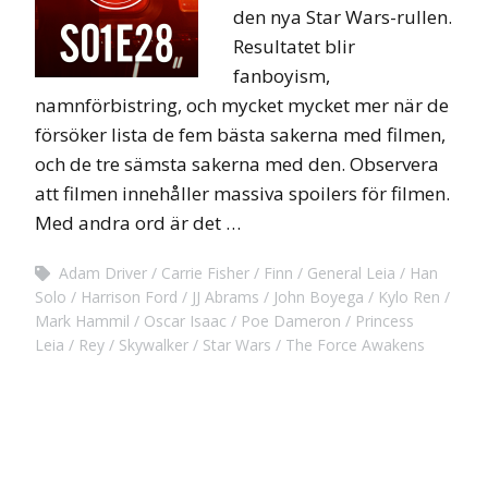
den nya Star Wars-rullen.
Resultatet blir
fanboyism,
namnförbistring, och mycket mycket mer när de
försöker lista de fem bästa sakerna med filmen,
och de tre sämsta sakerna med den. Observera
att filmen innehåller massiva spoilers för filmen.
Med andra ord är det …
Adam Driver
Carrie Fisher
Finn
General Leia
Han
Solo
Harrison Ford
JJ Abrams
John Boyega
Kylo Ren
Mark Hammil
Oscar Isaac
Poe Dameron
Princess
Leia
Rey
Skywalker
Star Wars
The Force Awakens