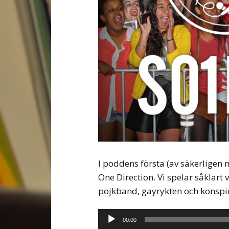
I poddens första (av säkerligen
One Direction. Vi spelar såkla
pojkband, gayrykten och konspir
Ljudspelare
00:00