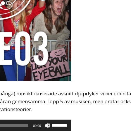
 många) musikfokuserade avsnitt djupdyker vi ner i den 
rt våran gemensamma Topp 5 av musiken, men pratar oc
ationsteorier.
Använd
00:00