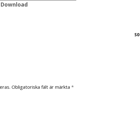
upp/ner-
|
Download
piltangenterna
för
att
höja
S0
eller
sänka
volymen.
eras.
Obligatoriska fält är märkta
*