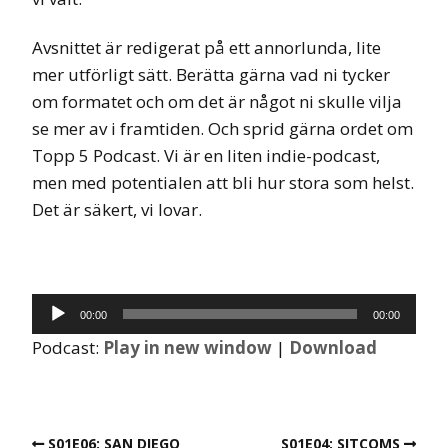
Avsnittet är redigerat på ett annorlunda, lite
mer utförligt sätt. Berätta gärna vad ni tycker
om formatet och om det är något ni skulle vilja
se mer av i framtiden. Och sprid gärna ordet om
Topp 5 Podcast. Vi är en liten indie-podcast,
men med potentialen att bli hur stora som helst.
Det är säkert, vi lovar.
Ljudspelare
00:00
00:00
Podcast:
Play in new window
|
Download
S01E06: SAN DIEGO
S01E04: SITCOMS