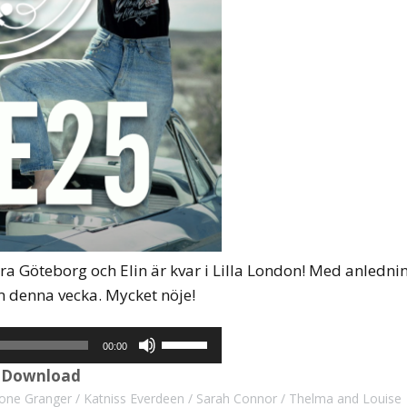
ora Göteborg och Elin är kvar i Lilla London! Med anlednin
ilm denna vecka. Mycket nöje!
Använd
00:00
upp/ner-
|
Download
piltangenterna
one Granger
Katniss Everdeen
Sarah Connor
Thelma and Louise