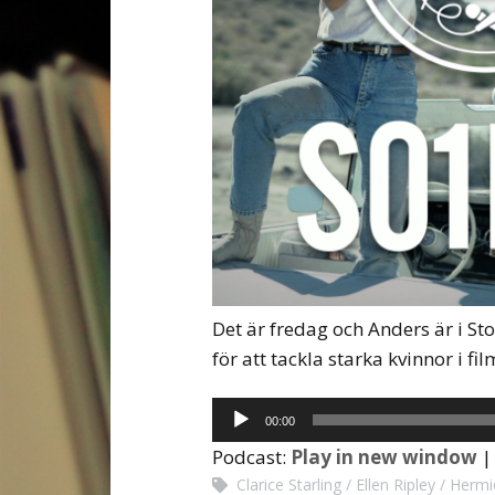
Det är fredag och Anders är i St
för att tackla starka kvinnor i f
Ljudspelare
00:00
Podcast:
Play in new window
Clarice Starling
Ellen Ripley
Hermi