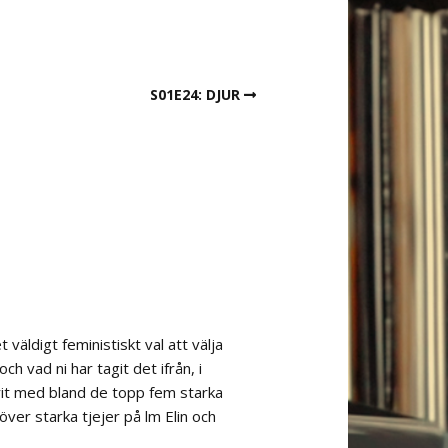
S01E24: DJUR
väldigt feministiskt val att välja
h vad ni har tagit det ifrån, i
varit med bland de topp fem starka
ver starka tjejer på film Elin och