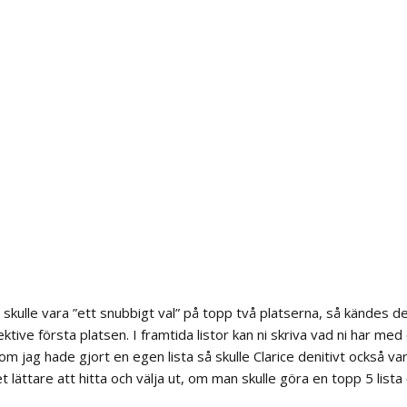
för
att
höja
eller
sänka
volymen.
kulle vara ”ett snubbigt val” på topp två platserna, så kändes det 
ve första platsen. I framtida listor kan ni skriva vad ni har med oc
om jag hade gjort en egen lista så skulle Clarice definitivt också 
t lättare att hitta och välja ut, om man skulle göra en topp 5 lista ö