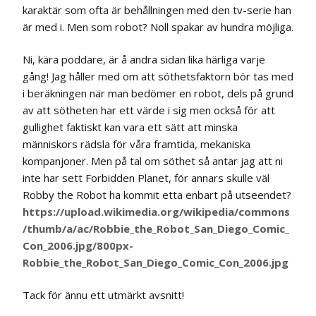
karaktär som ofta är behållningen med den tv-serie han
är med i. Men som robot? Noll spakar av hundra möjliga.
Ni, kära poddare, är å andra sidan lika härliga varje
gång! Jag håller med om att söthetsfaktorn bör tas med
i beräkningen när man bedömer en robot, dels på grund
av att sötheten har ett värde i sig men också för att
gullighet faktiskt kan vara ett sätt att minska
människors rädsla för våra framtida, mekaniska
kompanjoner. Men på tal om söthet så antar jag att ni
inte har sett Forbidden Planet, för annars skulle väl
Robby the Robot ha kommit etta enbart på utseendet?
https://upload.wikimedia.org/wikipedia/commons
/thumb/a/ac/Robbie_the_Robot_San_Diego_Comic_
Con_2006.jpg/800px-
Robbie_the_Robot_San_Diego_Comic_Con_2006.jpg
Tack för ännu ett utmärkt avsnitt!