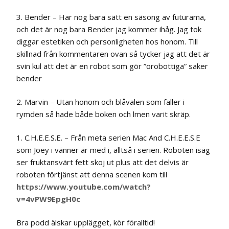
3. Bender – Har nog bara sätt en säsong av futurama,
och det är nog bara Bender jag kommer ihåg. Jag tok
diggar estetiken och personligheten hos honom. Till
skillnad från kommentaren ovan så tycker jag att det är
svin kul att det är en robot som gör ”orobottiga” saker
bender
2. Marvin – Utan honom och blåvalen som faller i
rymden så hade både boken och filmen varit skräp.
1. C.H.E.E.S.E. – Från meta serien Mac And C.H.E.E.S.E
som Joey i vänner är med i, alltså i serien. Roboten isäg
ser fruktansvärt fett skoj ut plus att det delvis är
roboten förtjänst att denna scenen kom till
https://www.youtube.com/watch?
v=4vPW9EpgH0c
Bra podd älskar upplägget, kör föralltid!