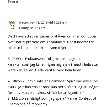
Svara
december 11, 2015 vid 10:35 e m
Hampus
säger:
Detta avsnittet var super bra! Även om man fick hoppa
över när ni pratade om Tarantino :/. Har funderat lite
och min lista hade sett ut som följer
5. C3PO – Fruktansvärt rolig och antagligen den
karaktär som jag känenr igen mig själv i mest i hela star
wars karusellen. Hade varit livrädd hela tiden.
4. Ultron – Som ni inte ens nämnde? Sjukt bad ass super
skurk. (Att han ens är med kan bero på att jag är i någon
form av Marvel psykos, sträck kollar Agents of
S.H.I.E.L.D samtidigt som jag spela ”Marvel Contest of
Champions på mobilen”).