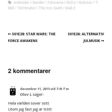
Androider
Bender
Futurama
R2D2
Robotar
T-
800
Terminator
The Iron Giant
Wall-E
S01E28: STAR WARS: THE
S01E26: ALTERNATIV
FORCE AWAKENS
JULMUSIK
2 kommentarer
december 11, 2015 vid 7:41 f m
Olov L
säger:
Hela världen sover sött
Utom jag fast jag är trött