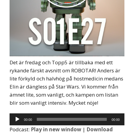
Det är fredag och Topp5 är tillbaka med ett
rykande färskt avsnitt om ROBOTAR! Anders är
lite förkyld och halvhög på hostmedicin medans
Elin är dängless på Star Wars. Vi kommer från
ämnet lite, som vanligt, och kampen om listan
blir som vanligt intensiv. Mycket nöje!
Ljudspelare
00:00
00:00
Podcast:
Play in new window
|
Download