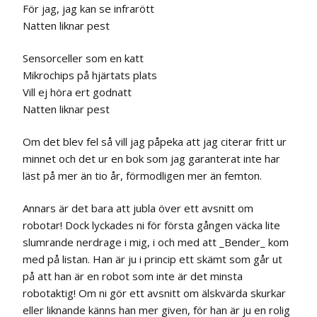
För jag, jag kan se infrarött
Natten liknar pest
Sensorceller som en katt
Mikrochips på hjärtats plats
Vill ej höra ert godnatt
Natten liknar pest
Om det blev fel så vill jag påpeka att jag citerar fritt ur
minnet och det ur en bok som jag garanterat inte har
läst på mer än tio år, förmodligen mer än femton.
Annars är det bara att jubla över ett avsnitt om
robotar! Dock lyckades ni för första gången väcka lite
slumrande nerdrage i mig, i och med att _Bender_ kom
med på listan. Han är ju i princip ett skämt som går ut
på att han är en robot som inte är det minsta
robotaktig! Om ni gör ett avsnitt om älskvärda skurkar
eller liknande känns han mer given, för han är ju en rolig