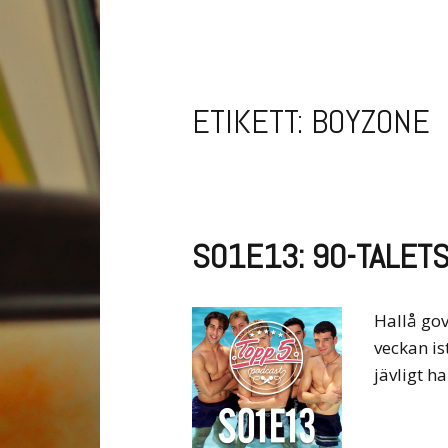
ETIKETT:
BOYZONE
S01E13: 90-TALET
Hallå gov
veckan is
jävligt h