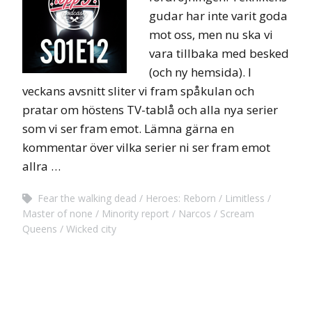
gudar har inte varit goda
mot oss, men nu ska vi
vara tillbaka med besked
(och ny hemsida). I
veckans avsnitt sliter vi fram spåkulan och
pratar om höstens TV-tablå och alla nya serier
som vi ser fram emot. Lämna gärna en
kommentar över vilka serier ni ser fram emot
allra …
Fear the walking dead
Heroes: Reborn
Limitless
Master of none
Minority report
Narcos
Scream
Queens
Wicked city