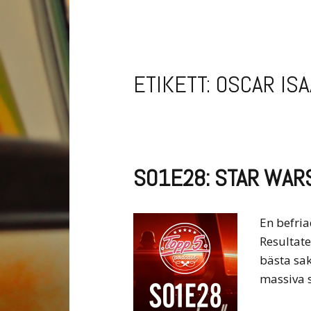
ETIKETT:
OSCAR IS
S01E28: STAR WAR
En befria
Resultate
bästa sak
massiva s